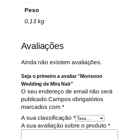
o
Peso
n
s
0,13 kg
o
o
n
Avaliações
W
e
Ainda não existem avaliações.
d
d
Seja o primeiro a avaliar “Monsoon
i
Wedding de Mira Nair”
n
O seu endereço de email não será
g
publicado.
Campos obrigatórios
d
marcados com
*
e
A sua classificação
*
M
A sua avaliação sobre o produto
*
i
r