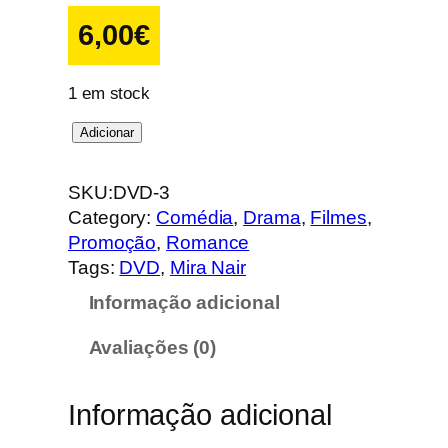
6,00
€
1 em stock
Q
Adicionar
u
a
SKU:
DVD-3
n
Category:
Comédia
, 
Drama
, 
Filmes
, 
t
Promoção
, 
Romance
i
Tags:
DVD
, 
Mira Nair
d
Informação adicional
a
d
Avaliações (0)
e
d
e
Informação adicional
M