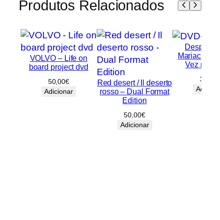
Produtos Relacionados
Desperado
Mariachi / 
VOLVO – Life on
Vez no M
board project dvd
30,00
50,00
€
Red desert / Il deserto
Adicion
rosso – Dual Format
Adicionar
Edition
50,00
€
Adicionar