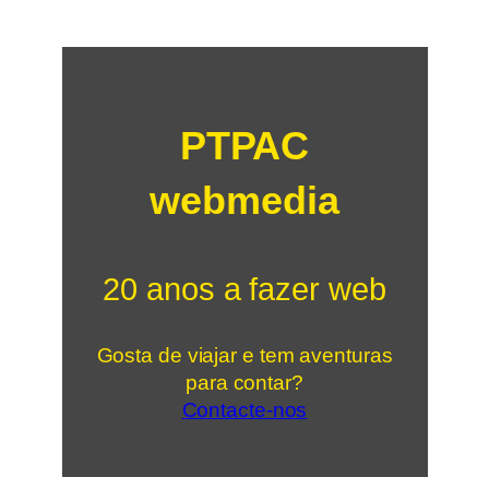
PTPAC
webmedia
20 anos a fazer web
Gosta de viajar e tem aventuras
para contar?
Contacte-nos