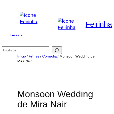
Saltar
para
o
Feirinha
conteúdo
Feirinha
Pesquisar
Início
/
Filmes
/
Comédia
/ Monsoon Wedding de
Mira Nair
Monsoon Wedding
de Mira Nair