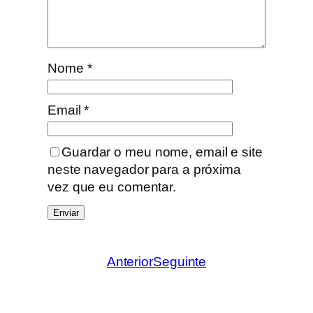
a
N
a
i
Nome
*
r
Email
*
Guardar o meu nome, email e site
neste navegador para a próxima
vez que eu comentar.
Anterior
Seguinte