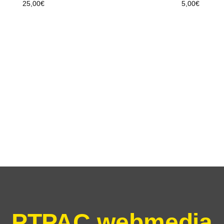
25,00
€
5,00
€
PTPAC webmedia