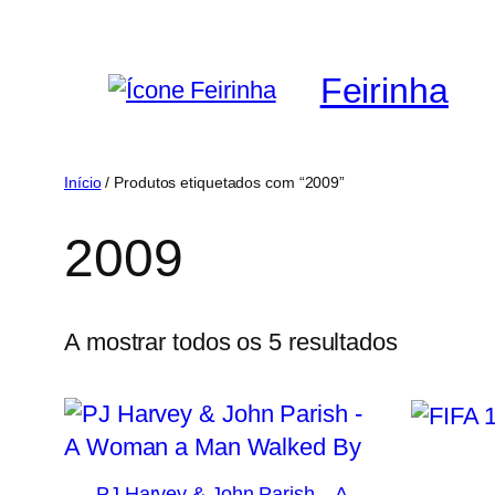
Saltar
para
Feirinha
o
conteúdo
Início
/ Produtos etiquetados com “2009”
2009
Ordenad
A mostrar todos os 5 resultados
por
mais
recentes
PJ Harvey & John Parish – A