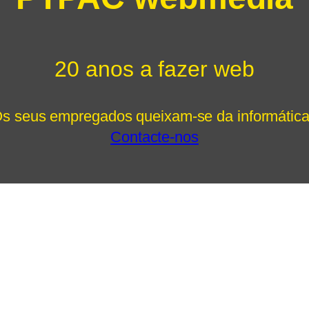
20 anos a fazer web
s seus empregados queixam-se da informátic
Contacte-nos