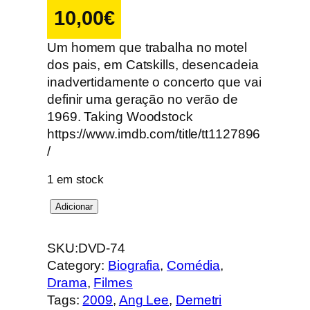
10,00
€
Um homem que trabalha no motel
dos pais, em Catskills, desencadeia
inadvertidamente o concerto que vai
definir uma geração no verão de
1969. Taking Woodstock
https://www.imdb.com/title/tt1127896
/
1 em stock
Q
Adicionar
u
a
SKU:
DVD-74
n
Category:
Biografia
, 
Comédia
, 
t
Drama
, 
Filmes
i
Tags:
2009
, 
Ang Lee
, 
Demetri