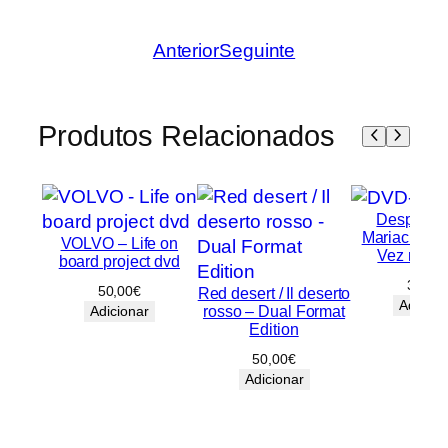
Anterior
Seguinte
Produtos Relacionados
Desperado
Mariachi / 
VOLVO – Life on
Vez no M
board project dvd
30,00
50,00
€
Red desert / Il deserto
Adicion
rosso – Dual Format
Adicionar
Edition
50,00
€
Adicionar