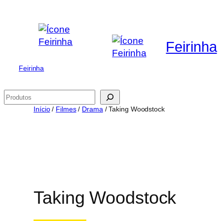
Saltar
para
o
Feirinha
conteúdo
Feirinha
Pesquisar
Início
/
Filmes
/
Drama
/ Taking Woodstock
Taking Woodstock