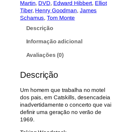
d
Martin
, 
DVD
, 
Edward Hibbert
, 
Elliot
a
Tiber
, 
Henry Goodman
, 
James
d
Schamus
, 
Tom Monte
e
Descrição
d
e
Informação adicional
T
a
Avaliações (0)
k
i
Descrição
n
g
W
Um homem que trabalha no motel
o
dos pais, em Catskills, desencadeia
o
inadvertidamente o concerto que vai
d
definir uma geração no verão de
s
1969.
t