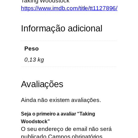
Taking Woodstock
o
https://www.imdb.com/title/tt1127896/
c
k
Informação adicional
Peso
0,13 kg
Avaliações
Ainda não existem avaliações.
Seja o primeiro a avaliar “Taking
Woodstock”
O seu endereço de email não será
publicado.
Campos obrigatórios