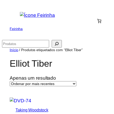
Saltar
para
o
conteúdo
Feirinha
Pesquisar
Início
/ Produtos etiquetados com “Elliot Tiber”
Elliot Tiber
Apenas um resultado
Taking Woodstock