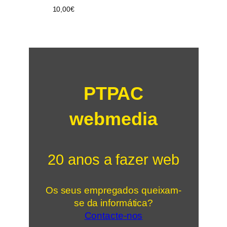
10,00
€
PTPAC
webmedia
20 anos a fazer web
Os seus empregados queixam-
se da informática?
Contacte-nos