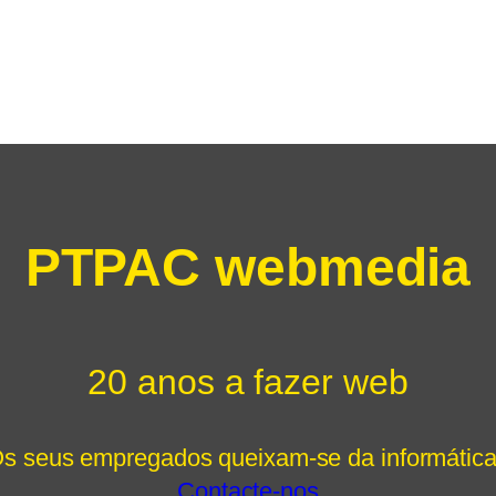
PTPAC webmedia
20 anos a fazer web
s seus empregados queixam-se da informátic
Contacte-nos