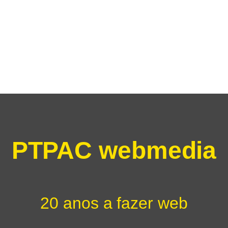
PTPAC webmedia
20 anos a fazer web