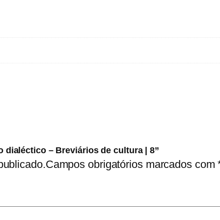
m
a
t
e
r
i
a
l
i
s
m
 dialéctico – Breviários de cultura | 8”
publicado.
Campos obrigatórios marcados com
o
d
i
a