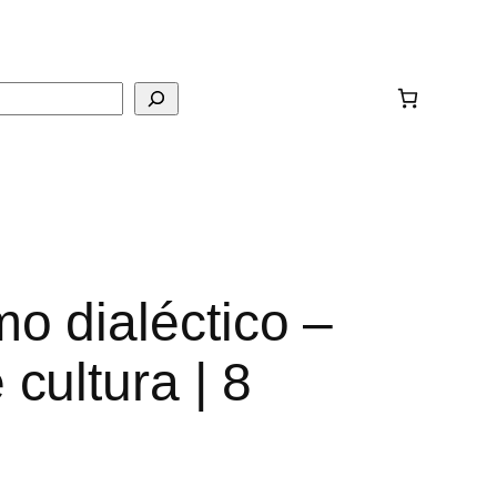
ar
mo dialéctico –
 cultura | 8