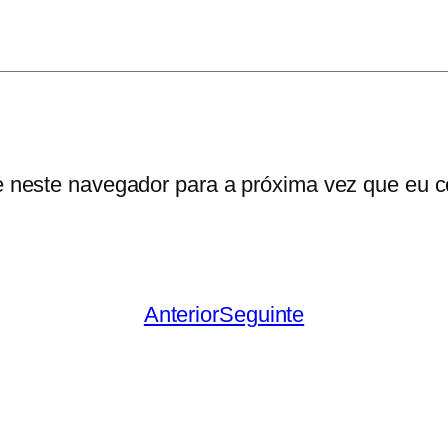
l
é
c
t
i
c
e neste navegador para a próxima vez que eu c
o
–
B
r
e
Anterior
Seguinte
v
i
á
r