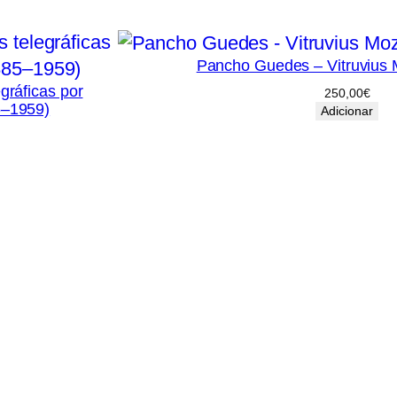
i
o
s
Pancho Guedes – Vitruvius
d
gráficas por
250,00
€
5–1959)
Adicionar
e
c
u
l
t
u
r
a
|
8