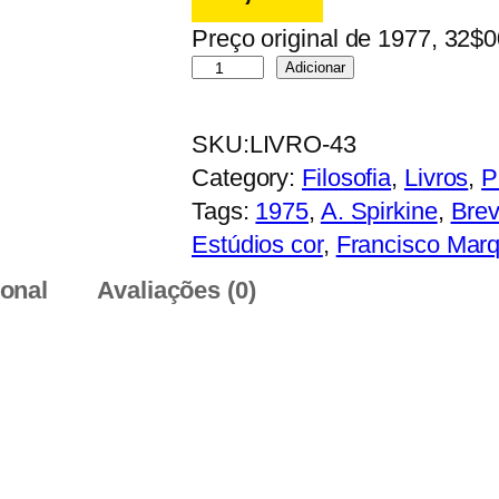
Preço original de 1977, 32$
Q
Adicionar
u
a
SKU:
LIVRO-43
n
Category:
Filosofia
, 
Livros
, 
P
t
Tags:
1975
, 
A. Spirkine
, 
Brev
i
Estúdios cor
, 
Francisco Mar
d
ional
Avaliações (0)
a
d
e
d
e
O