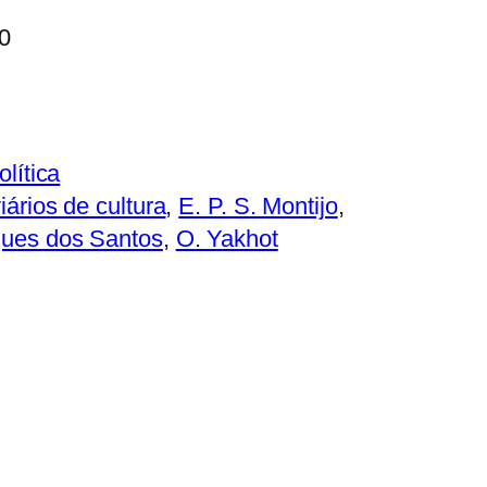
00
olítica
iários de cultura
, 
E. P. S. Montijo
, 
ques dos Santos
, 
O. Yakhot