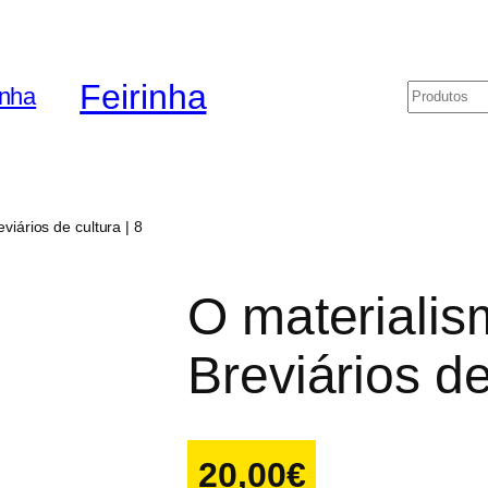
Feirinha
Pesquis
viários de cultura | 8
O materialis
Breviários de
20,00
€