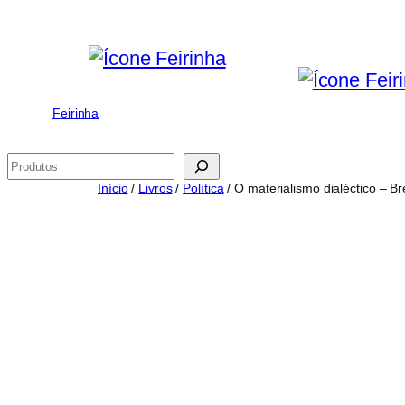
Saltar
para
o
conteúdo
Feirinha
Pesquisar
Início
/
Livros
/
Política
/ O materialismo dialéctico – Bre