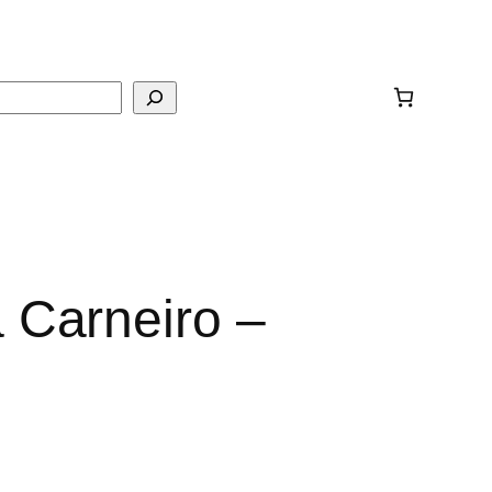
ar
 Carneiro –