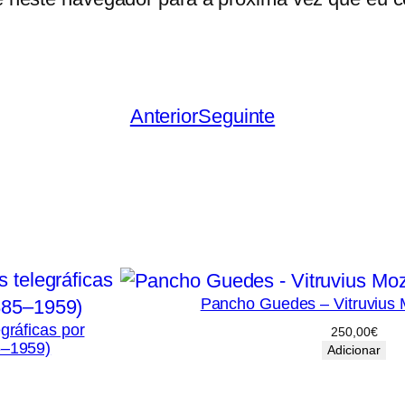
b
r
a
Anterior
Seguinte
Pancho Guedes – Vitruvius
gráficas por
250,00
€
5–1959)
Adicionar