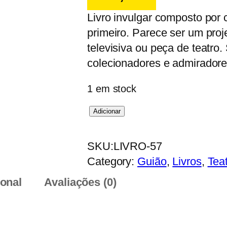
Livro invulgar composto por c
primeiro. Parece ser um proj
televisiva ou peça de teatro
colecionadores e admirador
1 em stock
Q
Adicionar
u
a
SKU:
LIVRO-57
n
Category:
Guião
, 
Livros
, 
Tea
t
ional
Avaliações (0)
i
d
a