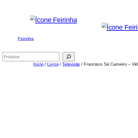
Saltar
para
o
conteúdo
Feirinha
Pesquisar
Início
/
Livros
/
Televisão
/ Francisco Sá Carneiro – Vi