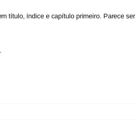
d
e
m título, índice e capítulo primeiro. Parece se
d
e
F
r
.
a
n
c
i
s
c
o
S
á