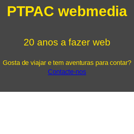
PTPAC webmedia
20 anos a fazer web
Gosta de viajar e tem aventuras para contar?
Contacte-nos