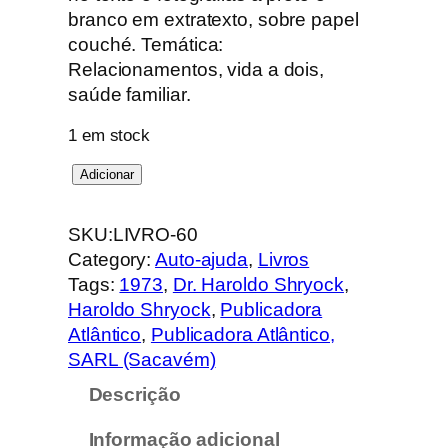
branco em extratexto, sobre papel
couché. Temática:
Relacionamentos, vida a dois,
saúde familiar.
1 em stock
Q
Adicionar
u
a
SKU:
LIVRO-60
n
Category:
Auto-ajuda
, 
Livros
t
Tags:
1973
, 
Dr. Haroldo Shryock
, 
i
Haroldo Shryock
, 
Publicadora
d
Atlântico
, 
Publicadora Atlântico,
a
SARL (Sacavém)
d
Descrição
e
d
Informação adicional