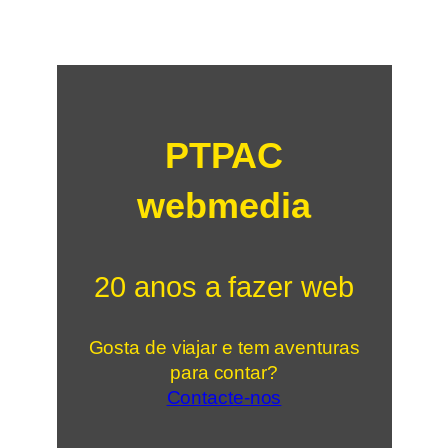
PTPAC
webmedia
20 anos a fazer web
Gosta de viajar e tem aventuras
para contar?
Contacte-nos