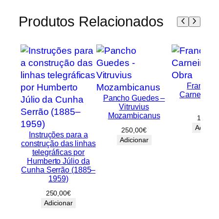
Produtos Relacionados
Francisc
Carneiro – 
Pancho Guedes –
Obra
Vitruvius
Mozambicanus
100,00
Adicion
250,00
€
Instruções para a
Adicionar
construção das linhas
telegráficas por
Humberto Júlio da
Cunha Serrão (1885–
1959)
250,00
€
Adicionar