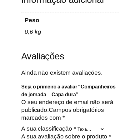
n
a
d
Peso
a
0,6 kg
–
C
a
Avaliações
p
a
d
Ainda não existem avaliações.
u
Seja o primeiro a avaliar “Companheiros
r
de jornada – Capa dura”
a
O seu endereço de email não será
publicado.
Campos obrigatórios
marcados com
*
A sua classificação
*
A sua avaliação sobre o produto
*