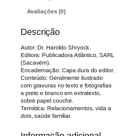
e
C
Avaliações (0)
o
m
Descrição
p
a
n
Autor: Dr. Haroldo Shryock.
h
Editora: Publicadora Atlântico, SARL
e
(Sacavém).
i
Encadernação: Capa dura do editor.
r
Conteúdo: Geralmente ilustrado
o
com gravuras no texto e fotografias
s
a preto e branco em extratexto,
d
sobre papel couché.
e
Temática: Relacionamentos, vida a
j
dois, saúde familiar.
o
r
Informação adicional