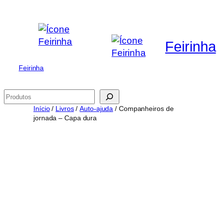
Saltar
para
o
Feirinha
conteúdo
Feirinha
Pesquisar
Início
/
Livros
/
Auto-ajuda
/ Companheiros de
jornada – Capa dura