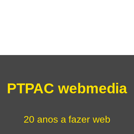
PTPAC webmedia
20 anos a fazer web