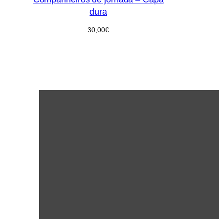
dura
30,00
€