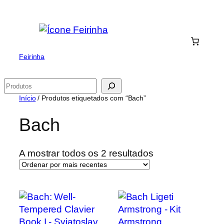
Saltar
para
o
conteúdo
Feirinha
Pesquisar
Início
/ Produtos etiquetados com “Bach”
Bach
Ordenado
A mostrar todos os 2 resultados
por
mais
recentes