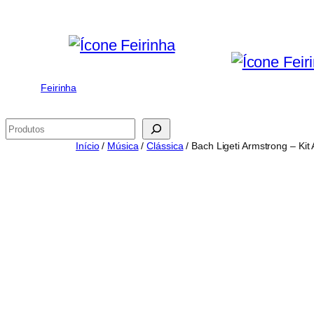
Saltar
para
o
conteúdo
Feirinha
Pesquisar
Início
/
Música
/
Clássica
/ Bach Ligeti Armstrong – Kit