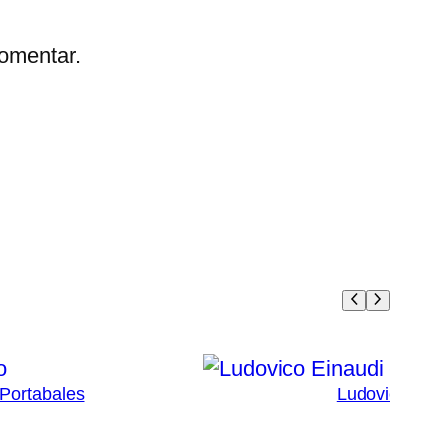
omentar.
 Portabales
Ludovico Eina
4
Ad