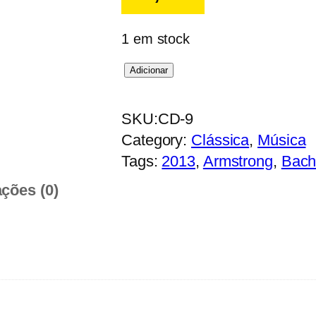
1 em stock
Q
Adicionar
u
a
SKU:
CD-9
n
Category:
Clássica
, 
Música
t
Tags:
2013
, 
Armstrong
, 
Bac
i
ações (0)
d
a
d
e
d
e