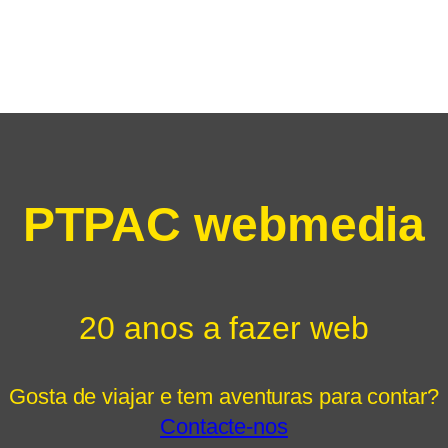
PTPAC webmedia
20 anos a fazer web
Gosta de viajar e tem aventuras para contar?
Contacte-nos