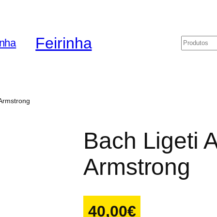
Feirinha
Pesquis
 Armstrong
Bach Ligeti 
Armstrong
40,00
€