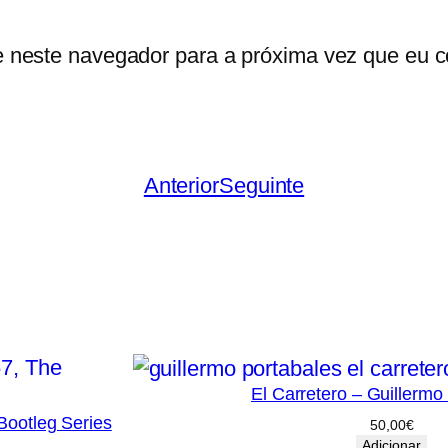
r
o
e neste navegador para a próxima vez que eu c
n
g
–
K
Anterior
Seguinte
i
t
A
r
m
s
t
El Carretero – Guillermo
r
Bootleg Series
50,00
€
o
Adicionar