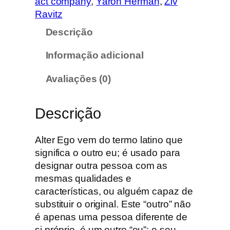
act company
, 
Yaron Herman
, 
Ziv
d
Ravitz
e
Descrição
Y
a
Informação adicional
r
o
Avaliações (0)
n
H
Descrição
e
r
m
Alter Ego vem do termo latino que
a
significa o outro eu; é usado para
n
designar outra pessoa com as
–
mesmas qualidades e
A
características, ou alguém capaz de
l
substituir o original. Este “outro” não
t
é apenas uma pessoa diferente de
e
si próprio, é um outro “eu”: o seu