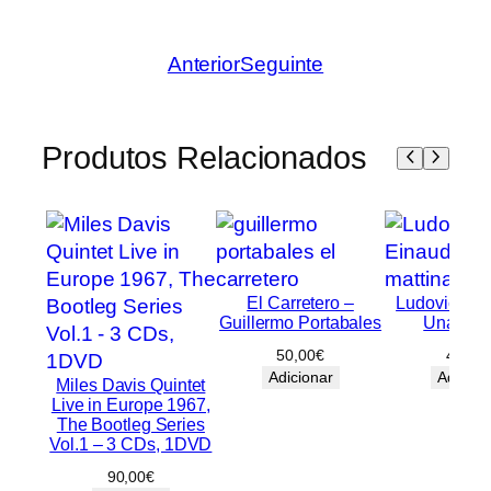
Anterior
Seguinte
Produtos Relacionados
El Carretero –
Ludovico Ei
Guillermo Portabales
Una mat
50,00
€
40,00
Adicionar
Adicion
Miles Davis Quintet
Live in Europe 1967,
The Bootleg Series
Vol.1 – 3 CDs, 1DVD
90,00
€