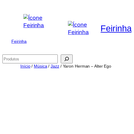
Saltar
para
o
Feirinha
conteúdo
Feirinha
Pesquisar
Início
/
Música
/
Jazz
/ Yaron Herman – Alter Ego