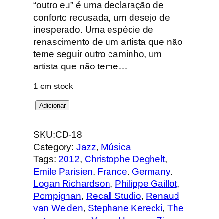
“outro eu” é uma declaração de
conforto recusada, um desejo de
inesperado. Uma espécie de
renascimento de um artista que não
teme seguir outro caminho, um
artista que não teme…
1 em stock
Q
Adicionar
u
a
SKU:
CD-18
n
Category:
Jazz
, 
Música
t
Tags:
2012
, 
Christophe Deghelt
, 
i
Emile Parisien
, 
France
, 
Germany
, 
d
Logan Richardson
, 
Philippe Gaillot
, 
a
Pompignan
, 
Recall Studio
, 
Renaud
d
van Welden
, 
Stephane Kerecki
, 
The
e