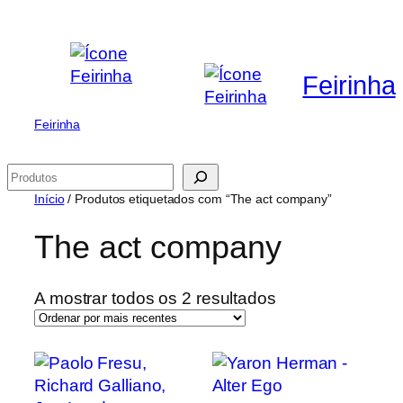
Saltar
para
o
Feirinha
conteúdo
Feirinha
Pesquisar
Início
/ Produtos etiquetados com “The act company”
The act company
Ordenado
A mostrar todos os 2 resultados
por
mais
recentes