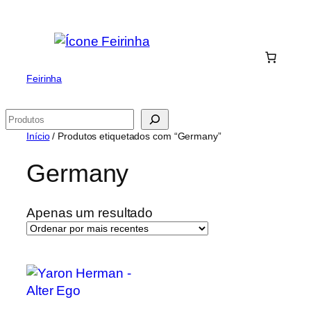
Saltar
para
o
conteúdo
Feirinha
Pesquisar
Início
/ Produtos etiquetados com “Germany”
Germany
Apenas um resultado