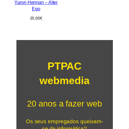
Yaron Herman – Alter
Ego
20,00
€
PTPAC
webmedia
20 anos a fazer web
Os seus empregados queixam-
se da informática?