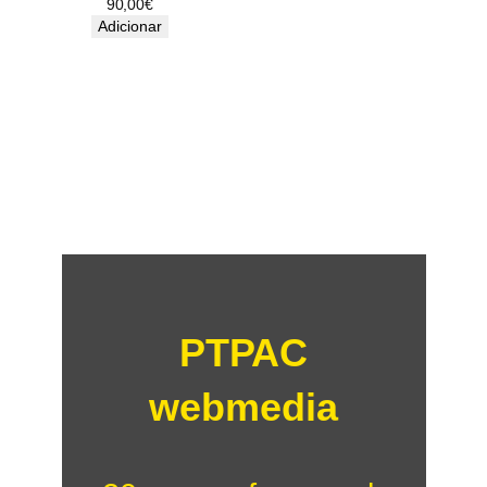
90,00
€
Adicionar
PTPAC
webmedia