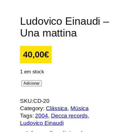
Ludovico Einaudi –
Una mattina
40,00
€
1 em stock
Q
Adicionar
u
a
SKU:
CD-20
n
Category:
Clássica
, 
Música
t
Tags:
2004
, 
Decca records
, 
i
Ludovico Einaudi
d