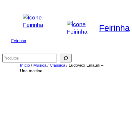
Saltar
para
o
Feirinha
conteúdo
Feirinha
Pesquisar
Início
/
Música
/
Clássica
/ Ludovico Einaudi –
Una mattina