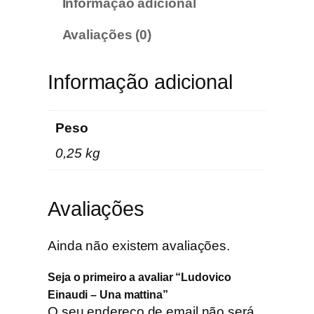
Informação adicional
a
d
Avaliações (0)
e
d
e
Informação adicional
L
u
Peso
d
o
0,25 kg
v
i
c
Avaliações
o
E
Ainda não existem avaliações.
i
n
Seja o primeiro a avaliar “Ludovico
a
Einaudi – Una mattina”
u
O seu endereço de email não será