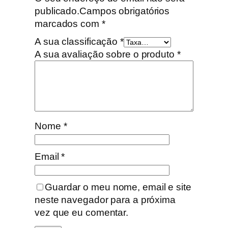
d
publicado.
Campos obrigatórios
i
marcados com
*
–
A sua classificação
*
U
A sua avaliação sobre o produto
*
n
a
m
a
t
t
Nome
*
i
n
Email
*
a
Guardar o meu nome, email e site
neste navegador para a próxima
vez que eu comentar.