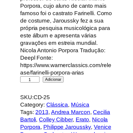
Porpora, cujo aluno de canto mais
famoso foi o castrato Farinelli. Como
de costume, Jaroussky fez a sua
própria pesquisa musicológica para
este álbum e apresenta várias
gravações em estreia mundial.
Nicola Antonio Porpora Tradução:
Deepl Fonte:
https://www.warnerclassics.com/rele
ase/farinelli-porpora-arias
Q
Adicionar
u
a
SKU:
CD-25
n
Category:
Clássica
, 
Música
t
Tags:
2013
, 
Andrea Marcon
, 
Cecilia
i
Bartoli
, 
Colley Cibber
, 
Erato
, 
Nicola
d
Porpora
, 
Philippe Jaroussky
, 
Venice
a