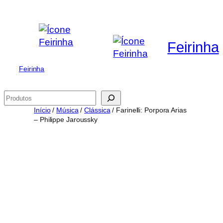
Saltar
para
o
Feirinha
conteúdo
Feirinha
Pesquisar
Início
/
Música
/
Clássica
/ Farinelli: Porpora Arias
– Philippe Jaroussky