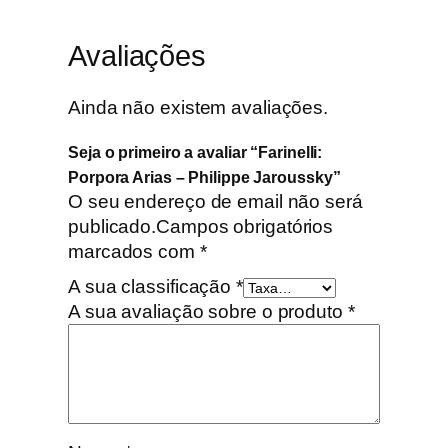
a
r
Avaliações
o
u
Ainda não existem avaliações.
s
s
Seja o primeiro a avaliar “Farinelli:
k
Porpora Arias – Philippe Jaroussky”
y
O seu endereço de email não será
publicado.
Campos obrigatórios
marcados com
*
A sua classificação
*
A sua avaliação sobre o produto
*