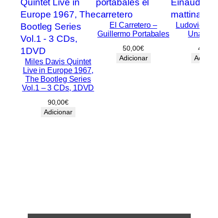
El Carretero –
Ludovico Ei
Guillermo Portabales
Una mat
50,00
€
40,00
Adicionar
Adicion
Miles Davis Quintet
Live in Europe 1967,
The Bootleg Series
Vol.1 – 3 CDs, 1DVD
90,00
€
Adicionar