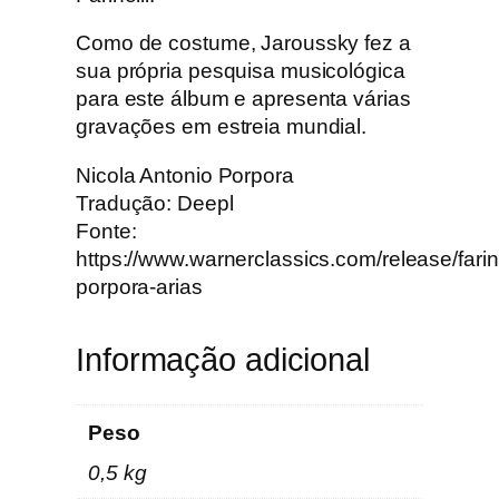
o
Como de costume, Jaroussky fez a
r
sua própria pesquisa musicológica
a
para este álbum e apresenta várias
A
gravações em estreia mundial.
r
i
Nicola Antonio Porpora
a
Tradução: Deepl
s
Fonte:
–
https://www.warnerclassics.com/release/farine
P
porpora-arias
h
i
Informação adicional
l
i
p
Peso
p
e
0,5 kg
J