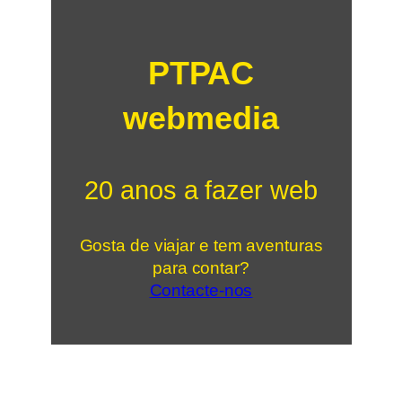
PTPAC
webmedia
20 anos a fazer web
Gosta de viajar e tem aventuras
para contar?
Contacte-nos