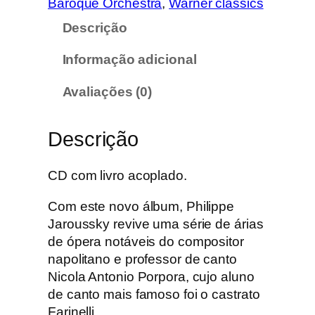
Baroque Orchestra
, 
Warner classics
d
Descrição
e
d
Informação adicional
e
F
Avaliações (0)
a
r
Descrição
i
n
e
CD com livro acoplado.
l
Com este novo álbum, Philippe
l
Jaroussky revive uma série de árias
i
de ópera notáveis do compositor
:
napolitano e professor de canto
P
Nicola Antonio Porpora, cujo aluno
o
de canto mais famoso foi o castrato
r
Farinelli.
p