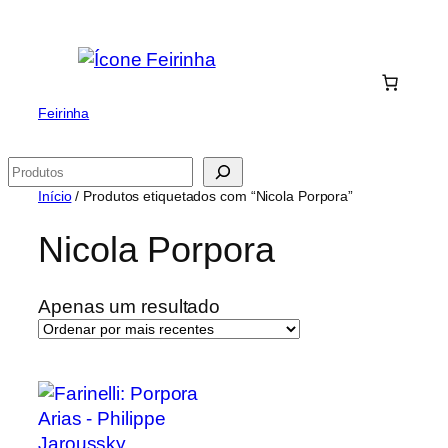
Saltar
para
o
conteúdo
Feirinha
Pesquisar
Início
/ Produtos etiquetados com “Nicola Porpora”
Nicola Porpora
Apenas um resultado