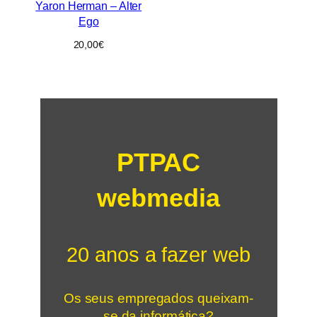
Yaron Herman – Alter
Ego
20,00
€
PTPAC
webmedia
20 anos a fazer web
Os seus empregados queixam-
se da informática?