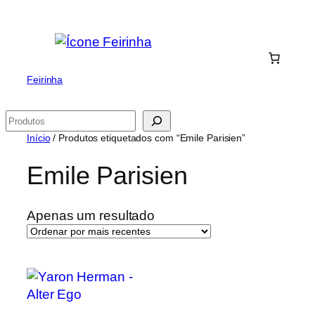
Saltar
para
o
conteúdo
Feirinha
Pesquisar
Início
/ Produtos etiquetados com “Emile Parisien”
Emile Parisien
Apenas um resultado