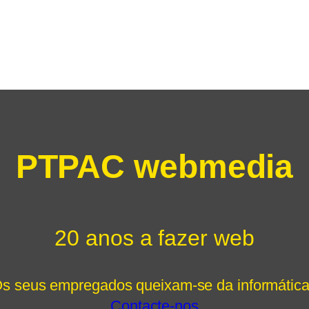
PTPAC webmedia
20 anos a fazer web
s seus empregados queixam-se da informátic
Contacte-nos