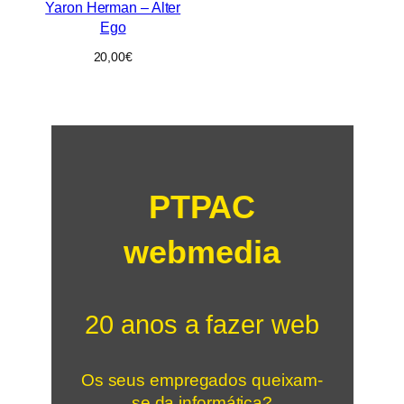
Yaron Herman – Alter
Ego
20,00
€
PTPAC
webmedia
20 anos a fazer web
Os seus empregados queixam-
se da informática?