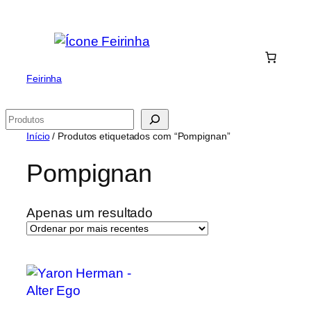
Saltar
para
o
conteúdo
Feirinha
Pesquisar
Início
/ Produtos etiquetados com “Pompignan”
Pompignan
Apenas um resultado