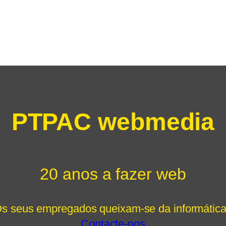
PTPAC webmedia
20 anos a fazer web
s seus empregados queixam-se da informátic
Contacte-nos