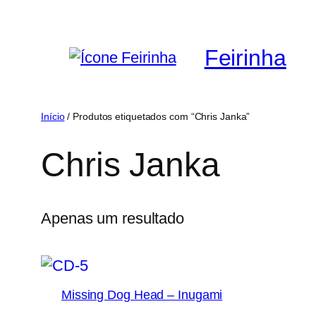
Saltar
para
Feirinha
o
conteúdo
Início
/ Produtos etiquetados com “Chris Janka”
Chris Janka
Apenas um resultado
Missing Dog Head – Inugami