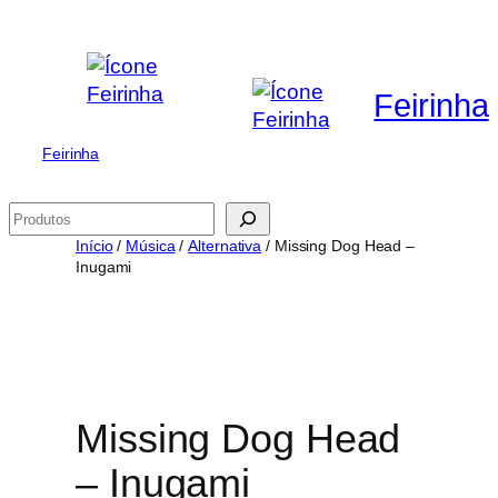
Saltar
para
o
Feirinha
conteúdo
Feirinha
Pesquisar
Início
/
Música
/
Alternativa
/ Missing Dog Head –
Inugami
Missing Dog Head
– Inugami