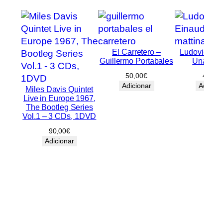
El Carretero –
Ludovico Ei
Guillermo Portabales
Una mat
50,00
€
40,00
Adicionar
Adicion
Miles Davis Quintet
Live in Europe 1967,
The Bootleg Series
Vol.1 – 3 CDs, 1DVD
90,00
€
Adicionar