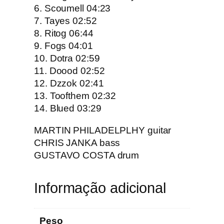
o
6. Scoumell 04:23
g
7. Tayes 02:52
H
8. Ritog 06:44
e
9. Fogs 04:01
a
10. Dotra 02:59
d
11. Doood 02:52
–
12. Dzzok 02:41
I
13. Toofthem 02:32
n
14. Blued 03:29
u
MARTIN PHILADELPLHY guitar
g
CHRIS JANKA bass
a
GUSTAVO COSTA drum
m
i
Informação adicional
Peso