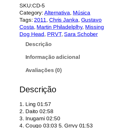
a
SKU:
CD-5
n
Category:
Alternativa
, 
Música
t
Tags:
2011
, 
Chris Janka
, 
Gustavo
i
Costa
, 
Martin Philadelplhy
, 
Missing
d
Dog Head
, 
PRVT
, 
Sara Schober
a
Descrição
d
e
Informação adicional
d
e
Avaliações (0)
M
i
Descrição
s
s
i
1. Ling 01:57
n
2. Daito 02:58
g
3. Inugami 02:50
D
4. Cougo 03:03 5. Grrvy 01:53