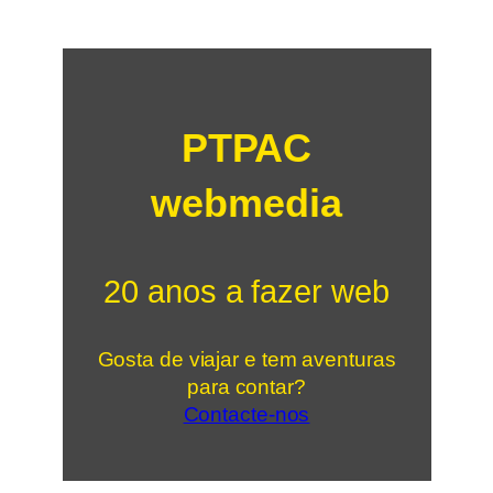
PTPAC
webmedia
20 anos a fazer web
Gosta de viajar e tem aventuras
para contar?
Contacte-nos