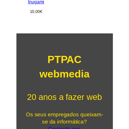
Inugami
10,00
€
PTPAC
webmedia
20 anos a fazer web
Os seus empregados queixam-
se da informática?
Contacte-nos