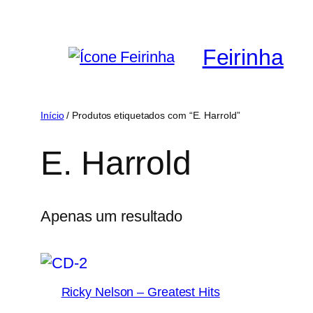
Saltar
para
Feirinha
o
conteúdo
Início
/ Produtos etiquetados com “E. Harrold”
E. Harrold
Apenas um resultado
Ricky Nelson – Greatest Hits