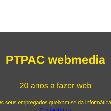
PTPAC webmedia
20 anos a fazer web
s seus empregados queixam-se da informátic
Contacte-nos