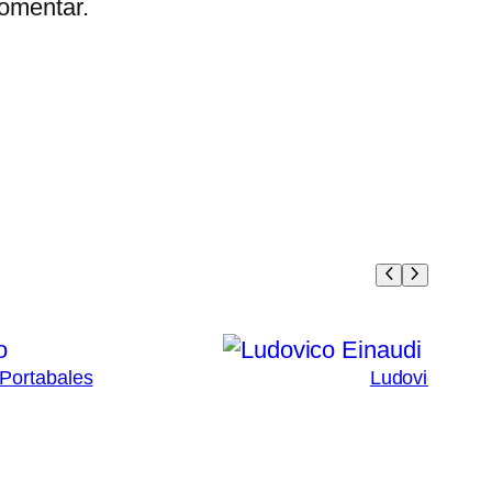
omentar.
 Portabales
Ludovico Eina
4
Ad