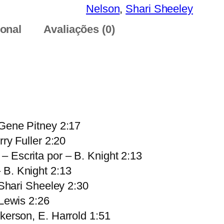
a
Nelson
, 
Shari Sheeley
d
ional
Avaliações (0)
e
d
e
R
i
c
k
 Gene Pitney 2:17
y
rry Fuller 2:20
N
 Escrita por – B. Knight 2:13
e
 B. Knight 2:13
l
 Shari Sheeley 2:30
s
 Lewis 2:26
o
kerson, E. Harrold 1:51