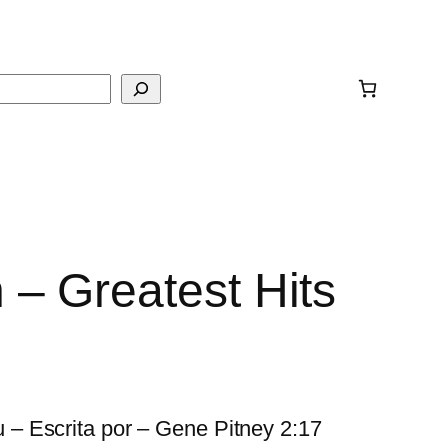
ar
 – Greatest Hits
u – Escrita por – Gene Pitney 2:17