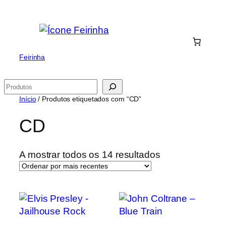
Saltar
para
o
conteúdo
Feirinha
Pesquisar
Início
/ Produtos etiquetados com “CD”
CD
Ordenado
A mostrar todos os 14 resultados
por
mais
recentes