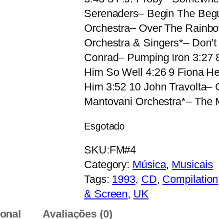
Serenaders– Begin The Begu
Orchestra– Over The Rainbo
Orchestra & Singers*– Don’t
Conrad– Pumping Iron 3:27 
Him So Well 4:26 9 Fiona H
Him 3:52 10 John Travolta– 
Mantovani Orchestra*– The
Esgotado
SKU:
FM#4
Category:
Música
, 
Musicais
Tags:
1993
, 
CD
, 
Compilation
& Screen
, 
UK
ional
Avaliações (0)