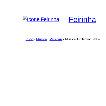
Saltar
para
Feirinha
o
conteúdo
Início
/
Música
/
Musicais
/ Musical Collection Vol.4