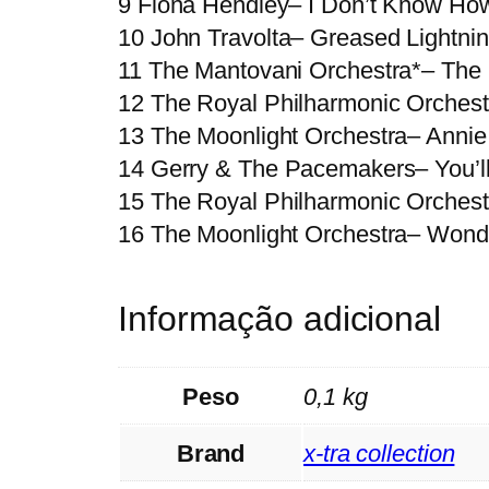
9 Fiona Hendley– I Don’t Know Ho
10 John Travolta– Greased Lightnin
11 The Mantovani Orchestra*– The
12 The Royal Philharmonic Orchest
13 The Moonlight Orchestra– Annie
14 Gerry & The Pacemakers– You’ll
15 The Royal Philharmonic Orches
16 The Moonlight Orchestra– Wond
Informação adicional
Peso
0,1 kg
Brand
x-tra collection