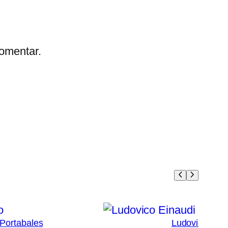
omentar.
 Portabales
Ludovico Eina