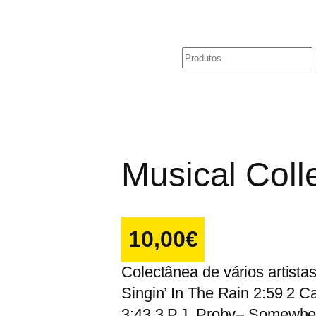
Pesquisar
Musical Colle
10,00
€
Colectânea de vários artista
Singin’ In The Rain 2:59 2 
3:43 3 P.J. Proby– Somewhe