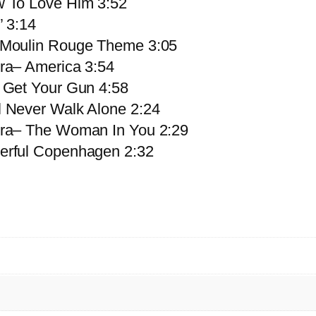
w To Love Him 3:52
’ 3:14
 Moulin Rouge Theme 3:05
ra– America 3:54
 Get Your Gun 4:58
 Never Walk Alone 2:24
tra– The Woman In You 2:29
erful Copenhagen 2:32