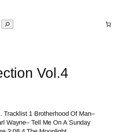
ction Vol.4
s. Tracklist 1 Brotherhood Of Man–
Carl Wayne– Tell Me On A Sunday
re 3:08 4 The Moonlight