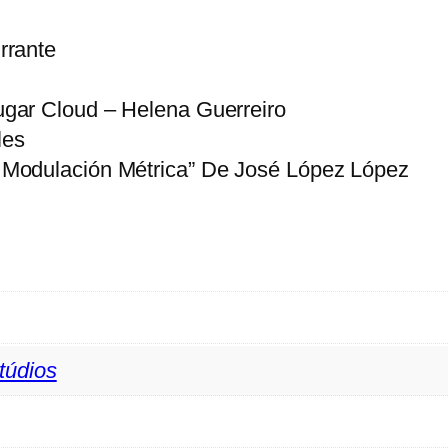
rrante
gar Cloud – Helena Guerreiro
les
 Modulación Métrica” De José López López
túdios