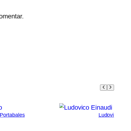
omentar.
 Portabales
Ludovico Eina
4
Ad