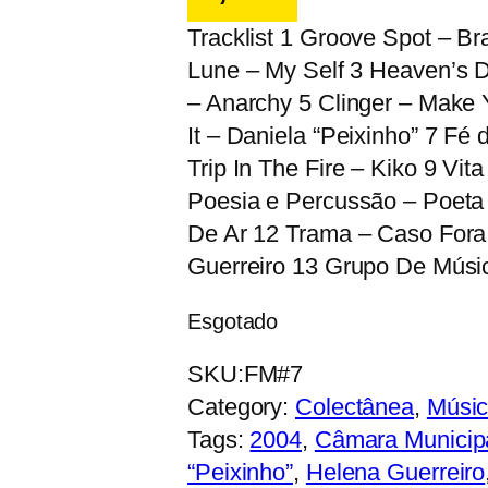
Tracklist 1 Groove Spot – Br
Lune – My Self 3 Heaven’s D
– Anarchy 5 Clinger – Make
It – Daniela “Peixinho” 7 F
Trip In The Fire – Kiko 9 Vi
Poesia e Percussão – Poeta
De Ar 12 Trama – Caso Fora
Guerreiro 13 Grupo De Músi
Esgotado
SKU:
FM#7
Category:
Colectânea
, 
Músi
Tags:
2004
, 
Câmara Municip
“Peixinho”
, 
Helena Guerreiro