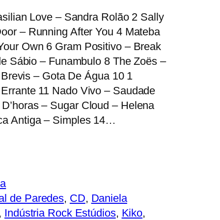
asilian Love – Sandra Rolão 2 Sally
oor – Running After You 4 Mateba
 Your Own 6 Gram Positivo – Break
é de Sábio – Funambulo 8 The Zoës –
ta Brevis – Gota De Água 10 1
 Errante 11 Nado Vivo – Saudade
 D’horas – Sugar Cloud – Helena
ca Antiga – Simples 14…
ca
al de Paredes
, 
CD
, 
Daniela
, 
Indústria Rock Estúdios
, 
Kiko
, 