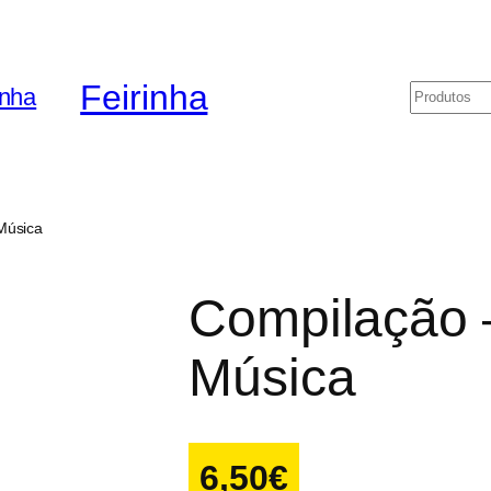
Feirinha
Pesquis
Música
Compilação 
Música
6,50
€