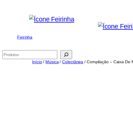
Saltar
para
o
conteúdo
Feirinha
Pesquisar
Início
/
Música
/
Colectânea
/ Compilação – Caixa De 