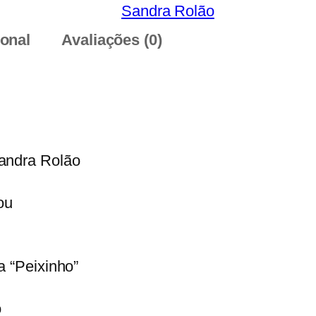
Sandra Rolão
ional
Avaliações (0)
Sandra Rolão
ou
a “Peixinho”
o