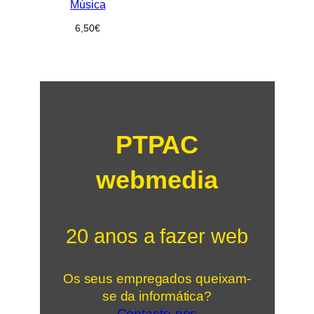
Música
6,50
€
PTPAC
webmedia
20 anos a fazer web
Os seus empregados queixam-
se da informática?
Contacte-nos