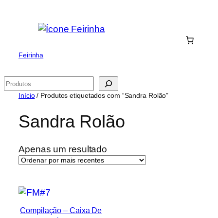
Saltar
para
o
conteúdo
Feirinha
Pesquisar
Início
/ Produtos etiquetados com “Sandra Rolão”
Sandra Rolão
Apenas um resultado
Compilação – Caixa De