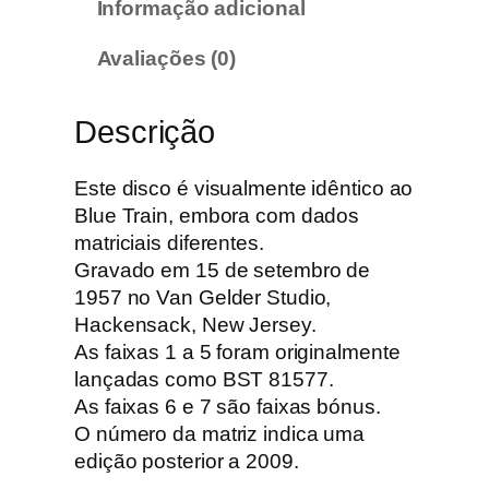
Informação adicional
o
l
Avaliações (0)
t
r
Descrição
a
n
e
Este disco é visualmente idêntico ao
–
Blue Train, embora com dados
B
matriciais diferentes.
l
Gravado em 15 de setembro de
u
1957 no Van Gelder Studio,
e
Hackensack, New Jersey.
T
As faixas 1 a 5 foram originalmente
r
lançadas como BST 81577.
a
As faixas 6 e 7 são faixas bónus.
i
O número da matriz indica uma
n
edição posterior a 2009.