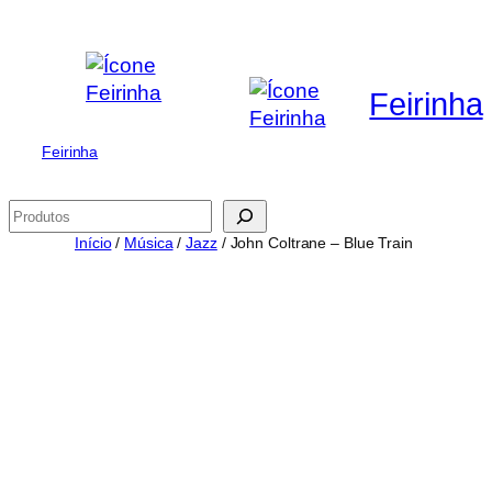
Saltar
para
o
Feirinha
conteúdo
Feirinha
Pesquisar
Início
/
Música
/
Jazz
/ John Coltrane – Blue Train