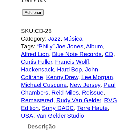
1 em stock
Q
Adicionar
u
a
SKU:
CD-28
n
Category:
Jazz
, 
Música
t
Tags:
“Philly” Joe Jones
, 
Album
, 
i
Alfred Lion
, 
Blue Note Records
, 
CD
, 
d
Curtis Fuller
, 
Francis Wolff
, 
a
Hackensack
, 
Hard Bop
, 
John
d
Coltrane
, 
Kenny Drew
, 
Lee Morgan
, 
e
Michael Cuscuna
, 
New Jersey
, 
Paul
d
Chambers
, 
Reid Miles
, 
Reissue
, 
e
Remastered
, 
Rudy Van Gelder
, 
RVG
J
Edition
, 
Sony DADC
, 
Terre Haute
, 
o
USA
, 
Van Gelder Studio
h
Descrição
n
C