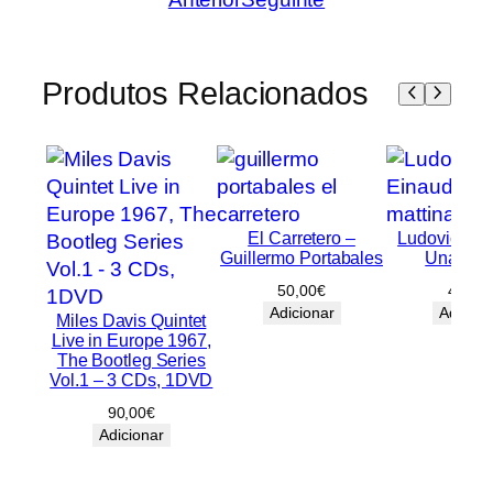
Produtos Relacionados
El Carretero –
Ludovico Ei
Guillermo Portabales
Una mat
50,00
€
40,00
Adicionar
Adicion
Miles Davis Quintet
Live in Europe 1967,
The Bootleg Series
Vol.1 – 3 CDs, 1DVD
90,00
€
Adicionar