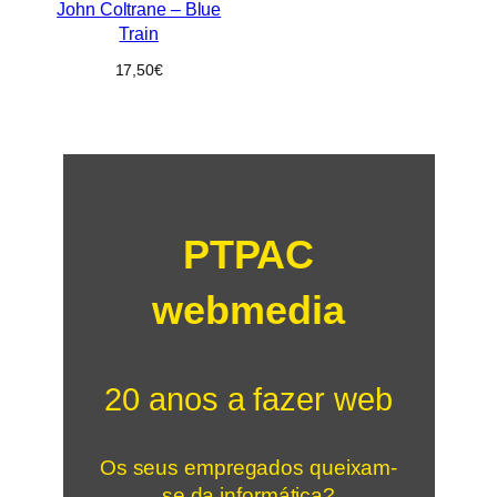
John Coltrane – Blue
Train
17,50
€
PTPAC
webmedia
20 anos a fazer web
Os seus empregados queixam-
se da informática?