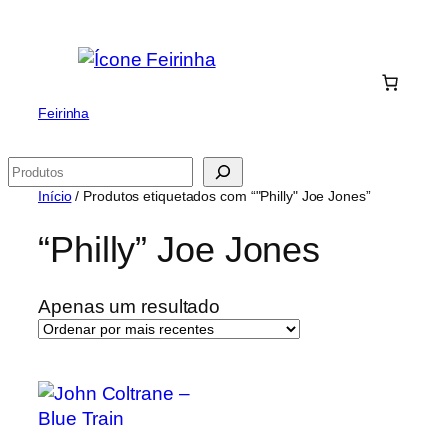
Saltar
para
o
conteúdo
Feirinha
Pesquisar
Início
/ Produtos etiquetados com “"Philly" Joe Jones”
“Philly” Joe Jones
Apenas um resultado