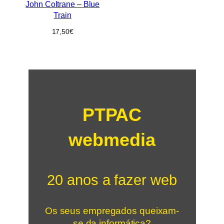
John Coltrane – Blue
Train
17,50
€
PTPAC
webmedia
20 anos a fazer web
Os seus empregados queixam-
se da informática?