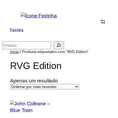
Saltar
para
o
conteúdo
Feirinha
Pesquisar
Início
/ Produtos etiquetados com “RVG Edition”
RVG Edition
Apenas um resultado