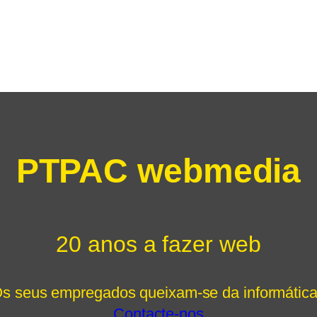
PTPAC webmedia
20 anos a fazer web
s seus empregados queixam-se da informátic
Contacte-nos