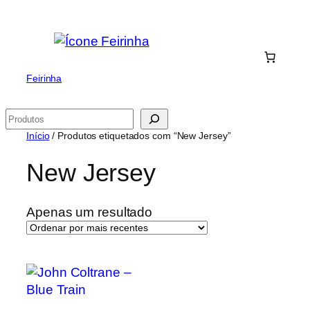
Saltar
para
o
conteúdo
Feirinha
Pesquisar
Início
/ Produtos etiquetados com “New Jersey”
New Jersey
Apenas um resultado