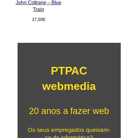
John Coltrane – Blue
Train
17,50
€
PTPAC
webmedia
20 anos a fazer web
Os seus empregados queixam-
se da informática?