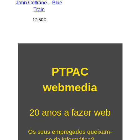
John Coltrane – Blue
Train
17,50
€
PTPAC
webmedia
20 anos a fazer web
Os seus empregados queixam-
se da informática?