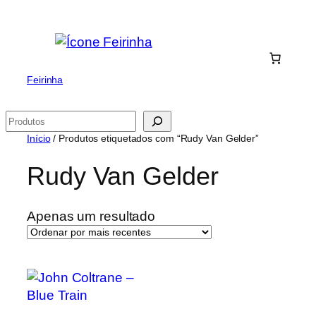
Saltar
para
o
conteúdo
Feirinha
Pesquisar
Início
/ Produtos etiquetados com “Rudy Van Gelder”
Rudy Van Gelder
Apenas um resultado