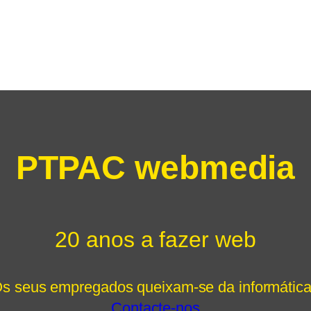
PTPAC webmedia
20 anos a fazer web
s seus empregados queixam-se da informátic
Contacte-nos