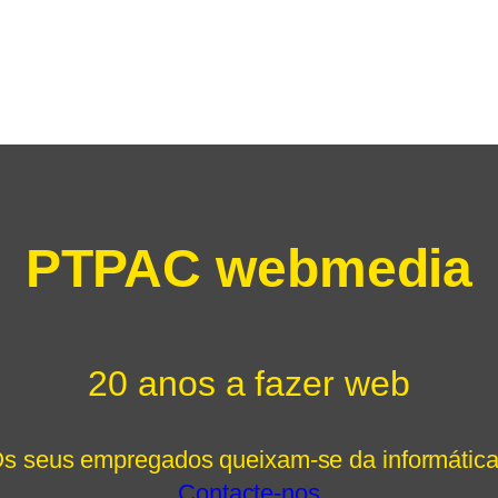
PTPAC webmedia
20 anos a fazer web
s seus empregados queixam-se da informátic
Contacte-nos