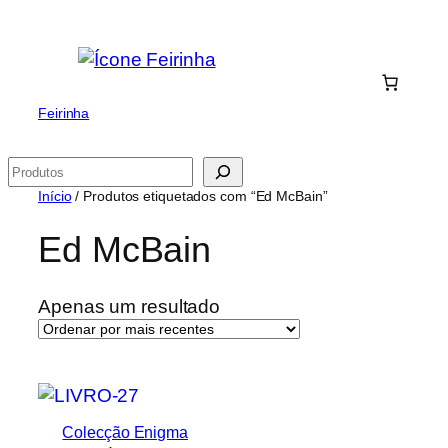
Saltar
para
o
conteúdo
Feirinha
Pesquisar
Início
/ Produtos etiquetados com “Ed McBain”
Ed McBain
Apenas um resultado
Colecção Enigma