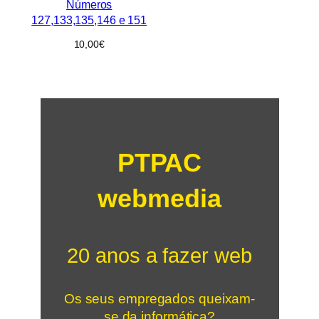
Números
127,133,135,146 e 151
10,00
€
PTPAC
webmedia
20 anos a fazer web
Os seus empregados queixam-
se da informática?