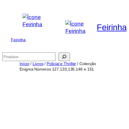
Saltar
para
o
Feirinha
conteúdo
Feirinha
Pesquisar
Início
/
Livros
/
Policial e Thriller
/ Colecção
Enigma Números 127,133,135,146 e 151