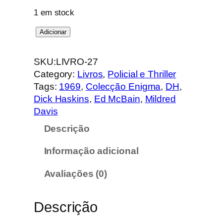
1 em stock
Q
Adicionar
u
a
SKU:
LIVRO-27
n
Category:
Livros
, 
Policial e Thriller
t
Tags:
1969
, 
Colecção Enigma
, 
DH
, 
i
Dick Haskins
, 
Ed McBain
, 
Mildred
d
Davis
a
Descrição
d
e
Informação adicional
d
e
Avaliações (0)
C
o
Descrição
l
e