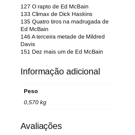
c
127 O rapto de Ed McBain
ç
133 Climax de Dick Haskins
ã
135 Quatro tiros na madrugada de
o
Ed McBain
E
146 A terceira metade de Mildred
n
Davis
i
151 Dez mais um de Ed McBain
g
m
Informação adicional
a
N
ú
Peso
m
0,570 kg
e
r
o
Avaliações
s
1