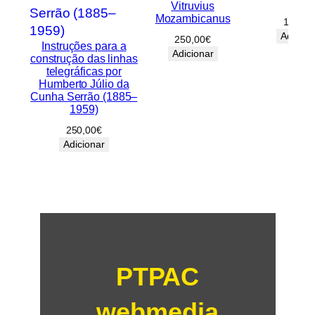
Obra
Vitruvius
Mozambicanus
100,00
Adicion
250,00
€
Instruções para a
Adicionar
construção das linhas
telegráficas por
Humberto Júlio da
Cunha Serrão (1885–
1959)
250,00
€
Adicionar
PTPAC
webmedia