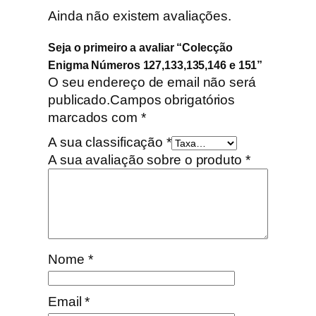
2
Ainda não existem avaliações.
7
Seja o primeiro a avaliar “Colecção
,
Enigma Números 127,133,135,146 e 151”
1
O seu endereço de email não será
3
publicado.
Campos obrigatórios
3
marcados com
*
,
1
A sua classificação
*
3
A sua avaliação sobre o produto
*
5
,
1
4
6
Nome
*
e
1
5
Email
*
1