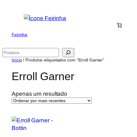
Saltar
para
o
conteúdo
Feirinha
Pesquisar
Início
/ Produtos etiquetados com “Erroll Garner”
Erroll Garner
Apenas um resultado