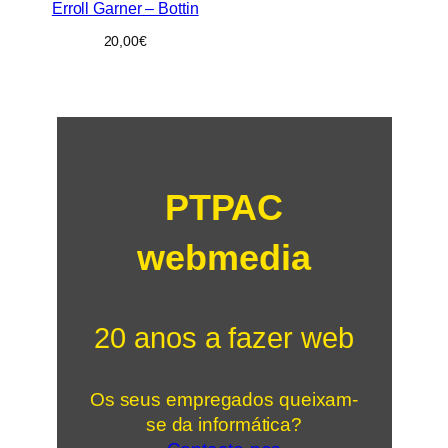
Erroll Garner – Bottin
20,00
€
PTPAC
webmedia
20 anos a fazer web
Os seus empregados queixam-
se da informática?