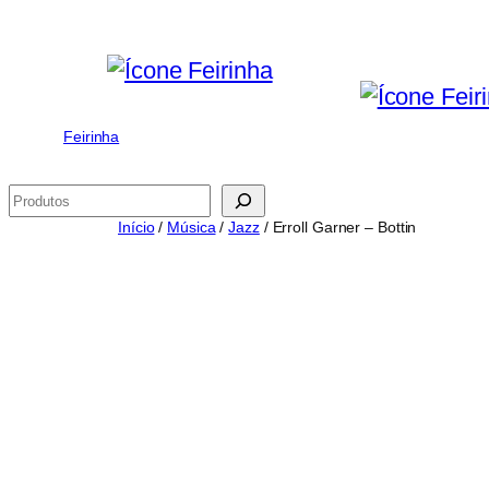
Saltar
para
o
conteúdo
Feirinha
Pesquisar
Início
/
Música
/
Jazz
/ Erroll Garner – Bottin