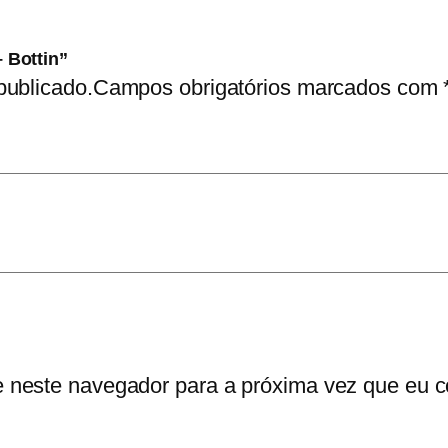
l
l
– Bottin”
G
publicado.
Campos obrigatórios marcados com
a
r
n
e
r
–
B
o
t
t
e neste navegador para a próxima vez que eu c
i
n