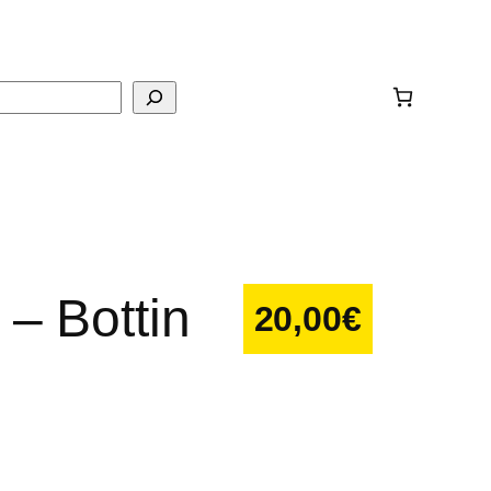
ar
 – Bottin
20,00
€