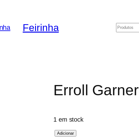
Feirinha
Pesquis
Erroll Garner
1 em stock
Q
Adicionar