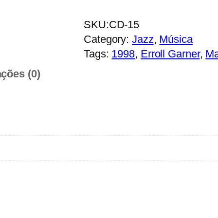
u
a
SKU:
CD-15
n
Category:
Jazz
, 
Música
t
Tags:
1998
, 
Erroll Garner
, 
Ma
i
ações (0)
d
a
d
e
d
e
E
r
r
o