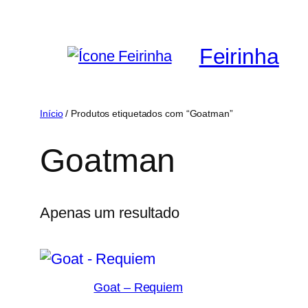
Saltar
para
Feirinha
o
conteúdo
Início
/ Produtos etiquetados com “Goatman”
Goatman
Apenas um resultado
Goat – Requiem