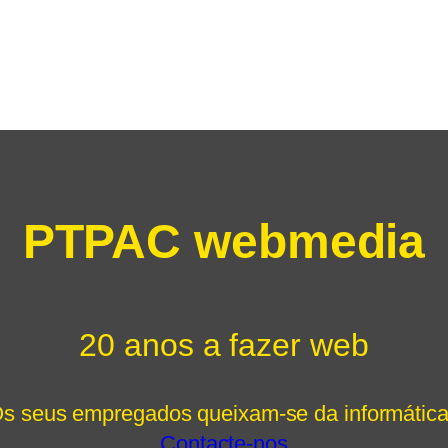
PTPAC webmedia
20 anos a fazer web
s seus empregados queixam-se da informátic
Contacte-nos