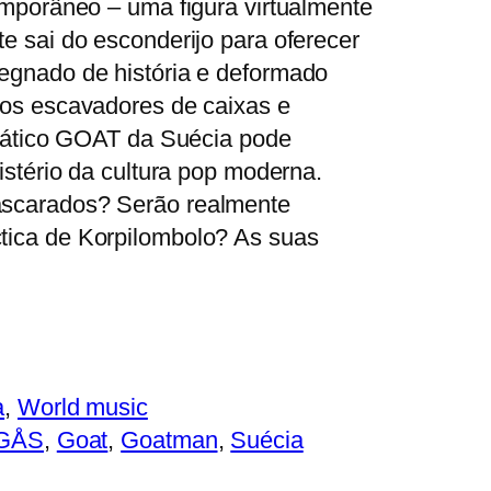
emporâneo – uma figura virtualmente
e sai do esconderijo para oferecer
egnado de história e deformado
os escavadores de caixas e
gmático GOAT da Suécia pode
istério da cultura pop moderna.
scarados? Serão realmente
ica de Korpilombolo? As suas
a
, 
World music
GÅS
, 
Goat
, 
Goatman
, 
Suécia