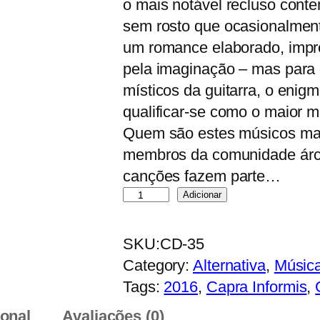
o mais notável recluso cont
sem rosto que ocasionalment
um romance elaborado, impr
pela imaginação – mas para 
místicos da guitarra, o eni
qualificar-se como o maior m
Quem são estes músicos ma
membros da comunidade árct
canções fazem parte…
Q
Adicionar
u
a
SKU:
CD-35
n
Category:
Alternativa
, 
Músic
t
Tags:
2016
, 
Capra Informis
, 
i
ional
Avaliações (0)