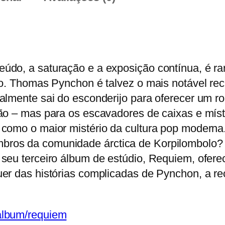
d
a
d
e
d
do, a saturação e a exposição contínua, é rar
e
co. Thomas Pynchon é talvez o mais notável re
G
nalmente sai do esconderijo para oferecer um 
o
ão – mas para os escavadores de caixas e místi
a
 como o maior mistério da cultura pop modern
t
ros da comunidade árctica de Korpilombolo? 
–
seu terceiro álbum de estúdio, Requiem, ofer
R
uer das histórias complicadas de Pynchon, a 
e
q
u
album/requiem