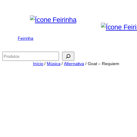
Saltar
para
o
conteúdo
Feirinha
Pesquisar
Início
/
Música
/
Alternativa
/ Goat – Requiem