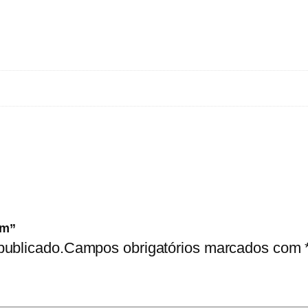
i
e
m
em”
publicado.
Campos obrigatórios marcados com