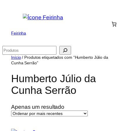
Saltar
para
o
conteúdo
Feirinha
Pesquisar
Início
/ Produtos etiquetados com “Humberto Júlio da
Cunha Serrão”
Humberto Júlio da
Cunha Serrão
Apenas um resultado