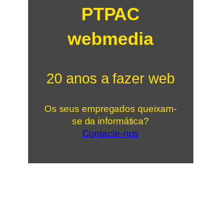
PTPAC
webmedia
20 anos a fazer web
Os seus empregados queixam-
se da informática?
Contacte-nos