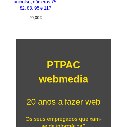
unibolso, números 75,
82, 83, 95 e 117
20,00
€
PTPAC
webmedia
20 anos a fazer web
Os seus empregados queixam-
se da informática?