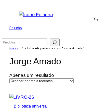
Saltar
para
o
conteúdo
Feirinha
Pesquisar
Início
/ Produtos etiquetados com “Jorge Amado”
Jorge Amado
Apenas um resultado
Biblioteca universal