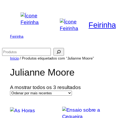
Saltar
para
o
Feirinha
conteúdo
Feirinha
Pesquisar
Início
/ Produtos etiquetados com “Julianne Moore”
Julianne Moore
Ordenado
A mostrar todos os 3 resultados
por
mais
recentes