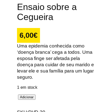
Ensaio sobre a
Cegueira
6,00
€
Uma epidemia conhecida como
‘doença branca’ cega a todos. Uma
esposa finge ser afetada pela
doença para cuidar de seu marido e
levar ele e sua família para um lugar
seguro.
1 em stock
Q
Adicionar
u
a