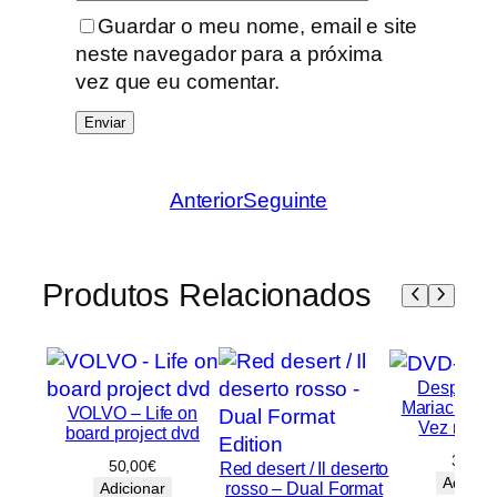
Guardar o meu nome, email e site
neste navegador para a próxima
vez que eu comentar.
Anterior
Seguinte
Produtos Relacionados
Desperado
Mariachi / 
VOLVO – Life on
Vez no M
board project dvd
30,00
50,00
€
Red desert / Il deserto
Adicion
rosso – Dual Format
Adicionar