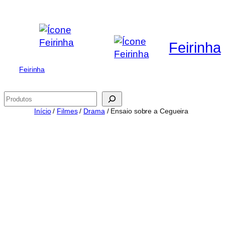
Saltar
para
o
Feirinha
conteúdo
Feirinha
Pesquisar
Início
/
Filmes
/
Drama
/ Ensaio sobre a Cegueira