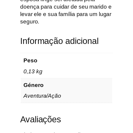
r
doença para cuidar de seu marido e
e
levar ele e sua família para um lugar
a
seguro.
C
e
Informação adicional
g
u
e
Peso
i
0,13 kg
r
a
Género
Aventura/Ação
Avaliações