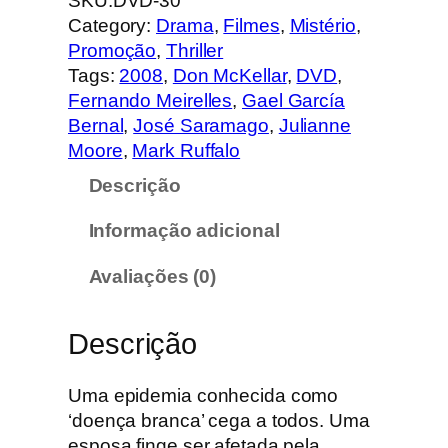
SKU:
DVD-30
n
Category:
Drama
, 
Filmes
, 
Mistério
, 
t
Promoção
, 
Thriller
i
Tags:
2008
, 
Don McKellar
, 
DVD
, 
d
Fernando Meirelles
, 
Gael García
a
Bernal
, 
José Saramago
, 
Julianne
d
Moore
, 
Mark Ruffalo
e
Descrição
d
e
Informação adicional
E
n
Avaliações (0)
s
a
Descrição
i
o
s
Uma epidemia conhecida como
o
‘doença branca’ cega a todos. Uma
b
esposa finge ser afetada pela