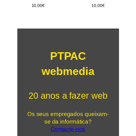
10,00
€
10,00
€
PTPAC
webmedia
20 anos a fazer web
Os seus empregados queixam-
se da informática?
Contacte-nos