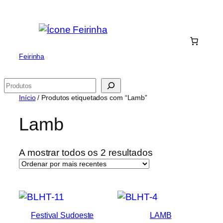
Saltar
para
o
conteúdo
Feirinha
Pesquisar
Início
/ Produtos etiquetados com “Lamb”
Lamb
Ordenado
A mostrar todos os 2 resultados
por
mais
recentes
Festival Sudoeste
LAMB