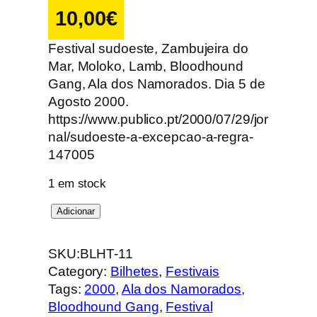
10,00
€
Festival sudoeste, Zambujeira do
Mar, Moloko, Lamb, Bloodhound
Gang, Ala dos Namorados. Dia 5 de
Agosto 2000.
https://www.publico.pt/2000/07/29/jor
nal/sudoeste-a-excepcao-a-regra-
147005
1 em stock
Q
Adicionar
u
a
SKU:
BLHT-11
n
Category:
Bilhetes
, 
Festivais
t
Tags:
2000
, 
Ala dos Namorados
, 
i
Bloodhound Gang
, 
Festival