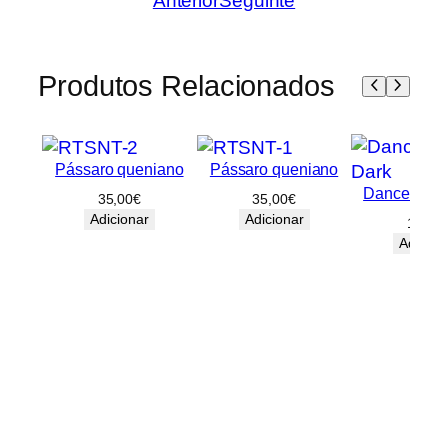
Anterior
Seguinte
Produtos Relacionados
Pássaro queniano
Pássaro queniano
Dancer in t
35,00
€
35,00
€
Adicionar
Adicionar
15,00
Adicion