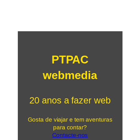
PTPAC
webmedia
20 anos a fazer web
Gosta de viajar e tem aventuras
para contar?
Contacte-nos