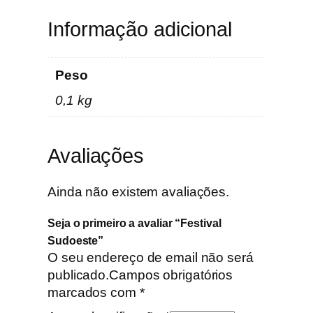
e
s
Informação adicional
t
e
Peso
0,1 kg
Avaliações
Ainda não existem avaliações.
Seja o primeiro a avaliar “Festival
Sudoeste”
O seu endereço de email não será
publicado.
Campos obrigatórios
marcados com
*