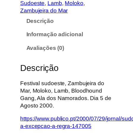
d
Sudoeste
, 
Lamb
, 
Moloko
, 
a
Zambujeira do Mar
d
Descrição
e
d
Informação adicional
e
F
Avaliações (0)
e
s
Descrição
t
i
v
Festival sudoeste, Zambujeira do
a
Mar, Moloko, Lamb, Bloodhound
l
Gang, Ala dos Namorados. Dia 5 de
S
Agosto 2000.
u
https://www.publico.pt/2000/07/29/jornal/sud
d
a-excepcao-a-regra-147005
o